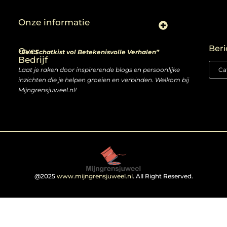
Onze informatie
Linkjes kopen: slimme zet of risico voor je SEO-strategie?
Linkbuilding en geld verdienen: ontdek de kansen van een digitale groeimarkt
Beri
Over
“Een Schatkist vol Betekenisvolle Verhalen”
Bedrijf
Laat je raken door inspirerende blogs en persoonlijke
inzichten die je helpen groeien en verbinden. Welkom bij
Mijngrensjuweel.nl!
@2025
www.mijngrensjuweel.nl
. All Right Reserved.