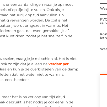
n is er een aantal dingen waar je op moet
Waa
istof op tijd bij te vullen. Ook als je
aad natuurlijk op tijd aanvullen. En
PVC
matig vervangen worden. De coil is het
rei
 batterij wordt omgezet in warmte. Het
t iedereen gaat dat even gemakkelijk af.
Kos
est kunt doen, zodat je het snel zelf in de
let
Waa
isselen, vraag je je misschien af. Het is niet
 ook zo zijn dat je alleen de
verdamper
raaien kun je de overblijfselen van de damp
tten dat het water niet te warm is.
met een theedoek.
 maar het is na verloop van tijd altijd
ak gebruikt is het nodig je coil eens in de