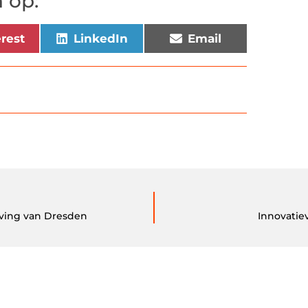
 op:
erest
LinkedIn
Email
eving van Dresden
Innovatie