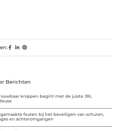
en:
er Berichten
rouwbaar knippen begint met de juiste JRL
deuse
lgemaakte fouten bij het beveiligen van schuren,
ages en achteromgangen