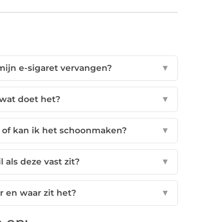
mijn e-sigaret vervangen?
▼
 wat doet het?
▼
en of kan ik het schoonmaken?
▼
l als deze vast zit?
▼
r en waar zit het?
▼