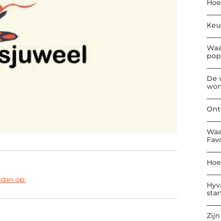
Hoe
Keu
Waa
pop
De 
won
Ont
Waa
Fav
Hoe
 dan op:
Hyv
sta
Zijn