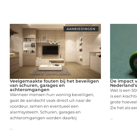
AANBIEDINGEN
Veelgemaakte fouten bij het beveiligen
De impact v
van schuren, garages en
Nederland's 
achteromgangen
Wat is een 5
Wanneer mensen hun woning beveiligen,
is een kracht
gaat de aandacht vaak direct uit naar de
grote hoeveel
voordeur, ramen en eventueel een
Zie het als e
alarmsysteem. Schuren, garages en
achteromgangen worden daarbij
...
...