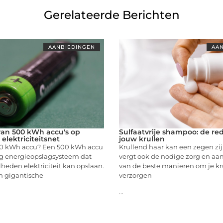
Gerelateerde Berichten
AANBIEDINGEN
AAN
an 500 kWh accu's op
Sulfaatvrije shampoo: de re
elektriciteitsnet
jouw krullen
00 kWh accu? Een 500 kWh accu
Krullend haar kan een zegen zij
ig energieopslagsysteem dat
vergt ook de nodige zorg en aa
heden elektriciteit kan opslaan.
van de beste manieren om je kr
en gigantische
verzorgen
...