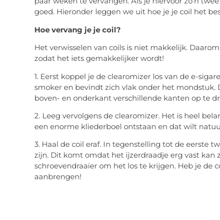
paar weken te vervangen. Als je hiervoor zo’n twe
goed. Hieronder leggen we uit hoe je je coil het b
Hoe vervang je je coil?
Het verwisselen van coils is niet makkelijk. Daar
zodat het iets gemakkelijker wordt!
1. Eerst koppel je de clearomizer los van de e-sigare
smoker en bevindt zich vlak onder het mondstuk. 
boven- en onderkant verschillende kanten op te d
2. Leeg vervolgens de clearomizer. Het is heel belan
een enorme kliederboel ontstaan en dat wilt natuu
3. Haal de coil eraf. In tegenstelling tot de eerste 
zijn. Dit komt omdat het ijzerdraadje erg vast kan
schroevendraaier om het los te krijgen. Heb je de 
aanbrengen!