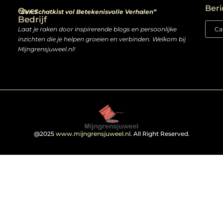
Beri
Over
“Een Schatkist vol Betekenisvolle Verhalen”
Bedrijf
Laat je raken door inspirerende blogs en persoonlijke
inzichten die je helpen groeien en verbinden. Welkom bij
Mijngrensjuweel.nl!
@2025
www.mijngrensjuweel.nl
. All Right Reserved.