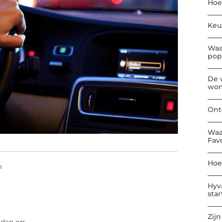
Hoe
Keu
Waa
pop
De 
won
Ont
Waa
Fav
Hoe
m
Hyv
sta
Zijn