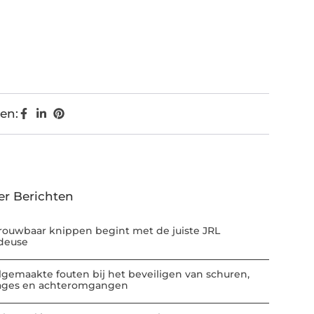
en:
er Berichten
rouwbaar knippen begint met de juiste JRL
deuse
lgemaakte fouten bij het beveiligen van schuren,
ages en achteromgangen