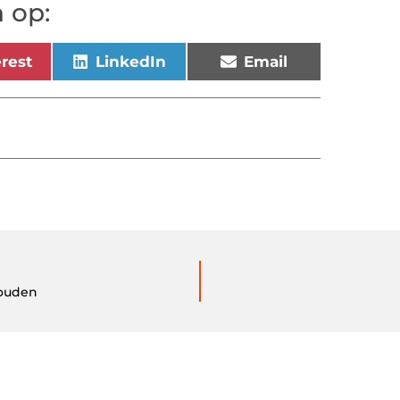
 op:
erest
LinkedIn
Email
houden