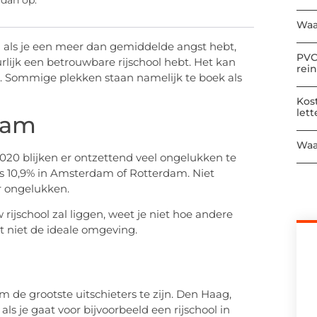
 dan op:
Waa
al als je een meer dan gemiddelde angst hebt,
PVC
rlijk een betrouwbare rijschool hebt. Het kan
rei
en. Sommige plekken staan namelijk te boek als
Kos
let
dam
Waa
2020 blijken er ontzettend veel ongelukken te
fs 10,9% in Amsterdam of Rotterdam. Niet
r ongelukken.
rijschool zal liggen, weet je niet hoe andere
et niet de ideale omgeving.
de grootste uitschieters te zijn. Den Haag,
ls je gaat voor bijvoorbeeld een rijschool in