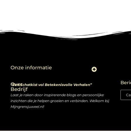
Onze informatie
Linkjes kopen: slimme zet of risico voor je SEO-strategie?
Linkbuilding en geld verdienen: ontdek de kansen van een digitale groeimarkt
Beri
Over
“Een Schatkist vol Betekenisvolle Verhalen”
Bedrijf
Laat je raken door inspirerende blogs en persoonlijke
inzichten die je helpen groeien en verbinden. Welkom bij
Mijngrensjuweel.nl!