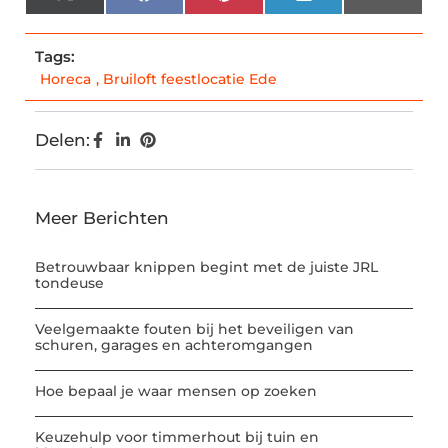
X
Facebook
Pinterest
LinkedIn
Email
(Twitter)
Tags:
Horeca
,
Bruiloft feestlocatie Ede
Delen:
Meer Berichten
Betrouwbaar knippen begint met de juiste JRL
tondeuse
Veelgemaakte fouten bij het beveiligen van
schuren, garages en achteromgangen
Hoe bepaal je waar mensen op zoeken
Keuzehulp voor timmerhout bij tuin en