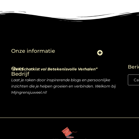
Onze informatie
Linkjes kopen: slimme zet of risico voor je SEO-strategie?
Linkbuilding en geld verdienen: ontdek de kansen van een digitale groeimarkt
Beri
Over
“Een Schatkist vol Betekenisvolle Verhalen”
Bedrijf
Laat je raken door inspirerende blogs en persoonlijke
inzichten die je helpen groeien en verbinden. Welkom bij
Mijngrensjuweel.nl!