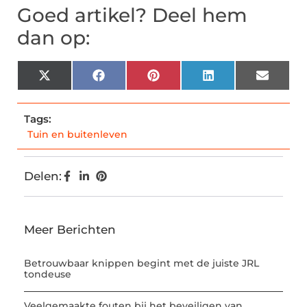
Goed artikel? Deel hem
dan op:
X
Facebook
Pinterest
LinkedIn
Email
(Twitter)
Tags:
Tuin en buitenleven
Delen:
Meer Berichten
Betrouwbaar knippen begint met de juiste JRL
tondeuse
Veelgemaakte fouten bij het beveiligen van