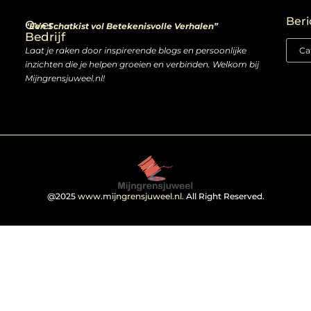
Linkjes kopen: slimme zet of risico voor je SEO-strategie?
Linkbuilding en geld verdienen: ontdek de kansen van een digitale groeimarkt
Beri
Over
“Een Schatkist vol Betekenisvolle Verhalen”
Bedrijf
Laat je raken door inspirerende blogs en persoonlijke
inzichten die je helpen groeien en verbinden. Welkom bij
Mijngrensjuweel.nl!
@2025
www.mijngrensjuweel.nl
. All Right Reserved.