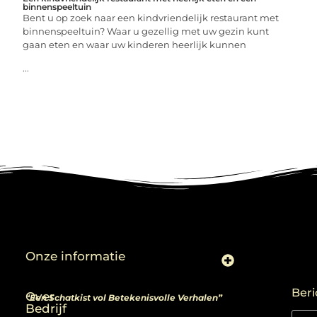
binnenspeeltuin
Bent u op zoek naar een kindvriendelijk restaurant met
binnenspeeltuin? Waar u gezellig met uw gezin kunt
gaan eten en waar uw kinderen heerlijk kunnen
...
Onze informatie
Linkjes kopen: slimme zet of risico voor je SEO-strategie?
Linkbuilding en geld verdienen: ontdek de kansen van een digitale groeimarkt
Beri
Over
“Een Schatkist vol Betekenisvolle Verhalen”
Bedrijf