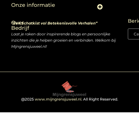
Onze informatie
Linkjes kopen: slimme zet of risico voor je SEO-strategie?
Linkbuilding en geld verdienen: ontdek de kansen van een digitale groeimarkt
Beri
Over
“Een Schatkist vol Betekenisvolle Verhalen”
Bedrijf
Laat je raken door inspirerende blogs en persoonlijke
inzichten die je helpen groeien en verbinden. Welkom bij
Mijngrensjuweel.nl!
@2025
www.mijngrensjuweel.nl
. All Right Reserved.