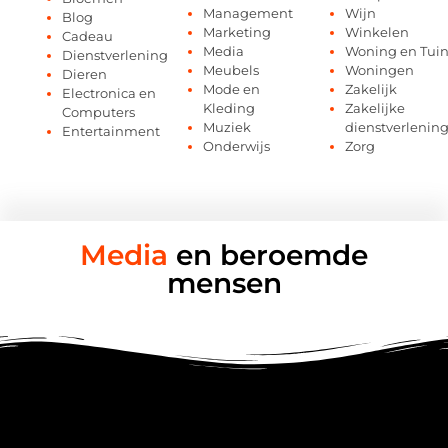
Management
Wijn
Blog
Marketing
Winkelen
Cadeau
Media
Woning en Tui
Dienstverlening
Meubels
Woningen
Dieren
Mode en
Zakelijk
Electronica en
Kleding
Zakelijke
Computers
Muziek
dienstverlenin
Entertainment
Onderwijs
Zorg
Media
en beroemde
mensen