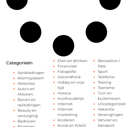
Eten en drinken
Recreation /
Categorieën
Financieel
Pets
Fotografie
Sport
Aanbiedingen
Gezondheid
Telefonie
Alarmsysteem
Hobby en vrije
Testing
Attracties
tijd
Toerisme
Auto's en
Horeca
Tuin en
Motoren
Huishoudelijk
buitenleven
Banen en
Internet
Uncategorized
opleidingen
Internet
Vakantie
Beauty en
marketing
Verenigingen
verzorging
Kinderen
Vervoer en
Bedrijven
Kunst en Kitsch
transport
Bloemen